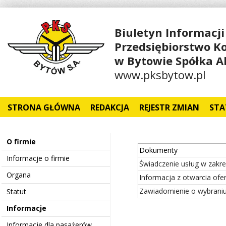
Biuletyn Informacji
Przedsiębiorstwo 
w Bytowie Spółka A
www.pksbytow.pl
STRONA GŁÓWNA
REDAKCJA
REJESTR ZMIAN
STA
O firmie
Dokumenty
Informacje o firmie
Świadczenie usług w zakr
Organa
Informacja z otwarcia ofer
Zawiadomienie o wybraniu
Statut
Informacje
Informacje dla pasażerów