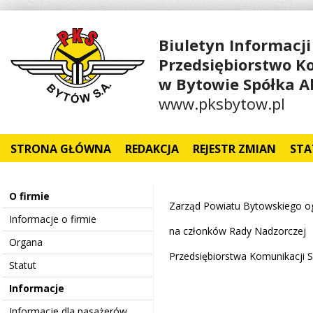
Biuletyn Informacji
Przedsiębiorstwo 
w Bytowie Spółka A
www.pksbytow.pl
STRONA GŁÓWNA
REDAKCJA
REJESTR ZMIAN
STA
O firmie
Zarząd Powiatu Bytowskiego o
Informacje o firmie
na członków Rady Nadzorczej
Organa
Przedsiębiorstwa Komunikacji
Statut
Informacje
Informacje dla pasażerów