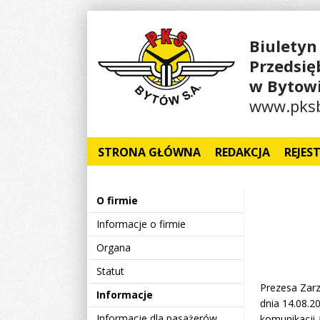
Biuletyn
Przedsi
w Bytowi
www.pksb
STRONA GŁÓWNA
REDAKCJA
REJES
O firmie
Informacje o firmie
Organa
Statut
Prezesa Zar
Informacje
dnia 14.08.2
Informacje dla pasażerów
komunikacji